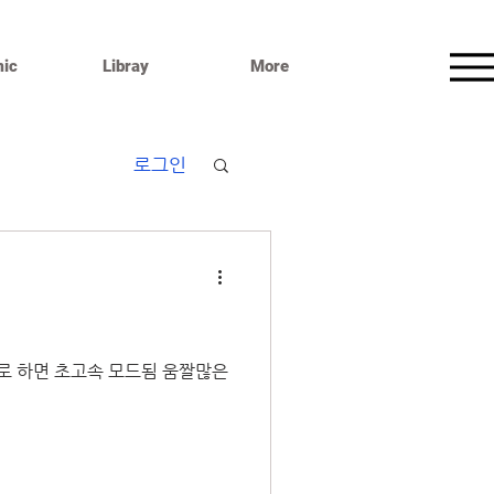
ic
Libray
More
로그인
16M로 하면 초고속 모드됨 움짤많은