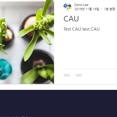
Denis Lee
2019년 11월 19일
1분 분량
CAU
Test CAU test CAU