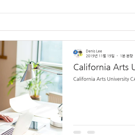
Denis Lee
2019년 11월 19일
1분 분량
California Arts 
California Arts University C